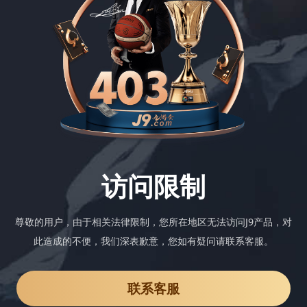
访问限制
尊敬的用户，由于相关法律限制，您所在地区无法访问J9产品，对
此造成的不便，我们深表歉意，您如有疑问请联系客服。
联系客服