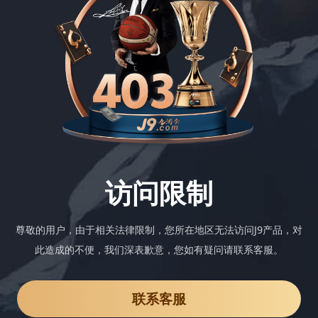
访问限制
尊敬的用户，由于相关法律限制，您所在地区无法访问J9产品，对
此造成的不便，我们深表歉意，您如有疑问请联系客服。
联系客服