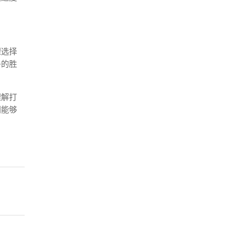
理选择
多的胜
理解打
们能够