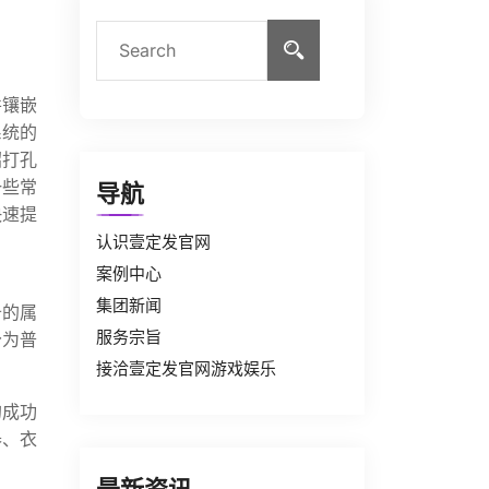
并镶嵌
系统的
绍打孔
一些常
导航
快速提
认识壹定发官网
案例中心
集团新闻
备的属
服务宗旨
分为普
接洽壹定发官网游戏娱乐
的成功
器、衣