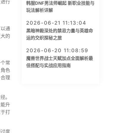
石进行
韩服DNF男法师崛起 新职业技能与
玩法解析详解
2026-06-21 11:13:04
可以通
黑暗神殿深处的禁忌力量与英雄命
更大的
运的交织探秘之旅
2026-06-20 11:08:59
魔兽世界战士天赋加点全面解析最
一个常
佳搭配与实战应用指南
了角色
，合理
途径。
技能升
重于打
因过度