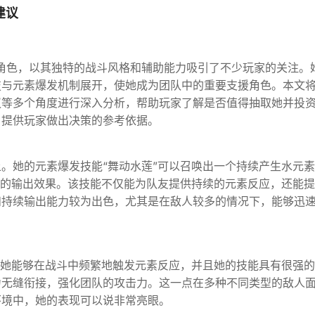
建议
五星角色，以其独特的战斗风格和辅助能力吸引了不少玩家的关注。
技与元素爆发机制展开，使她成为团队中的重要支援角色。本文
议等多个角度进行深入分析，帮助玩家了解是否值得抽取她并投
，提供玩家做出决策的参考依据。
。她的元素爆发技能“舞动水莲”可以召唤出一个持续产生水元
莲的输出效果。该技能不仅能为队友提供持续的元素反应，还能
和持续输出能力较为出色，尤其是在敌人较多的情况下，能够迅
让她能够在战斗中频繁地触发元素反应，并且她的技能具有很强
力无缝衔接，强化团队的攻击力。这一点在多种不同类型的敌人
环境中，她的表现可以说非常亮眼。