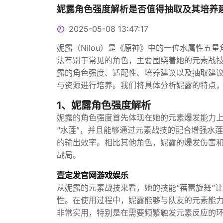
妮露角色强度解析是否值得抽取及其培养
2025-05-08 13:47:17
妮露（Nilou）是《原神》中的一位水属性
法有别于常见的角色，主要围绕着她的元素战
露的角色强度、适配性、培养建议以及抽取建
与资源进行培养。我们将具体分析妮露的特点
1、妮露角色强度解析
妮露的角色强度首先体现在她的元素爆发能力上
“水莲”，并且能够通过元素战技的配合增强水
的输出效率。相比其他角色，妮露的爆发伤害
战局。
壹定发官网游戏娱乐
从妮露的元素战技来看，她的技能“蓓蕾旋舞”
性。在使用过程中，妮露能够与队友的元素能
非常实用，特别是在需要频繁触发元素反应的