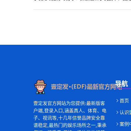
导航
首页
壹定发官方网站为您提供:最新版客
户端,登录入口,涵盖真人、体育、电
认识
子、视讯等,十几年信誉品牌安全靠
案例
谱稳定,最热门的娱乐场所之一,秉承