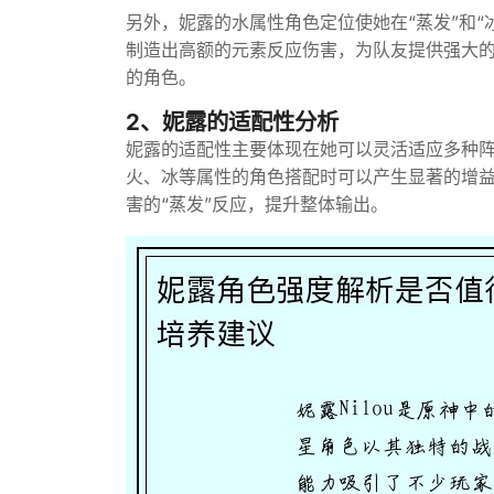
另外，妮露的水属性角色定位使她在“蒸发”和
制造出高额的元素反应伤害，为队友提供强大
的角色。
2、妮露的适配性分析
妮露的适配性主要体现在她可以灵活适应多种
火、冰等属性的角色搭配时可以产生显著的增
害的“蒸发”反应，提升整体输出。