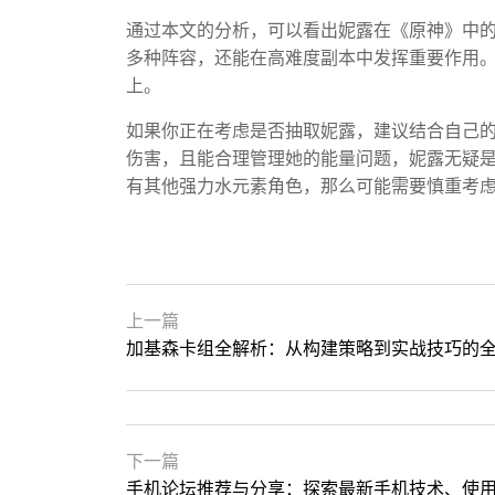
通过本文的分析，可以看出妮露在《原神》中
多种阵容，还能在高难度副本中发挥重要作用
上。
如果你正在考虑是否抽取妮露，建议结合自己
伤害，且能合理管理她的能量问题，妮露无疑
有其他强力水元素角色，那么可能需要慎重考
上一篇
加基森卡组全解析：从构建策略到实战技巧的
下一篇
手机论坛推荐与分享：探索最新手机技术、使