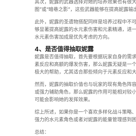
其次，妮露的武器选择对她的培养效果也有很大
图”或“暗巷之影”，这些武器能够在提高妮露
此外，妮露的圣遗物搭配同样是培养过程中不可
够显著提高妮露的水元素伤害和元素精通，进
水元素伤害加成是优先考虑的方向。
4、是否值得抽取妮露
妮露是否值得抽取，首先要根据玩家自身的需
素反应和高额的爆发伤害，那么妮露无疑是一
极大的帮助，尤其适合那些倾向于元素反应和
然而，妮露的抽取价值也与玩家的现有角色阵
或强力辅助角色，那么妮露的作用可能相对较
可能会影响她的发挥效果。
综上所述，如果你是一个喜欢多样化战斗策略
强力的水元素角色或者对妮露的能量管理感到
总结：