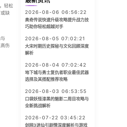
最新资讯
，轻松
2026-08-06 06:56:22
可或缺
奥奇传说快速升级攻略提升战力技
巧助你轻松超越对手
她与
2026-08-05 07:02:21
发高伤
大宋时期历史探秘与文化回顾深度
解析
2026-08-04 07:02:42
地下城与勇士复仇者职业最佳武器
选择及其搭配推荐攻略
2026-08-03 06:53:55
口袋妖怪漆黑的魅影二周目攻略与
全新挑战解析
2026-07-22 03:45:22
剑网3迷仙引剧情深度解析与游戏