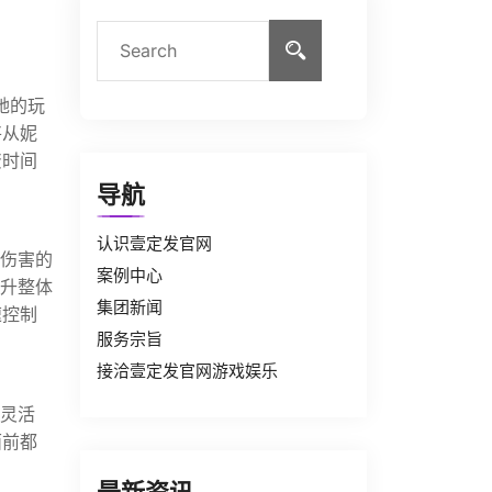
她的玩
将从妮
资时间
导航
认识壹定发官网
素伤害的
案例中心
提升整体
集团新闻
速控制
服务宗旨
接洽壹定发官网游戏娱乐
的灵活
面前都