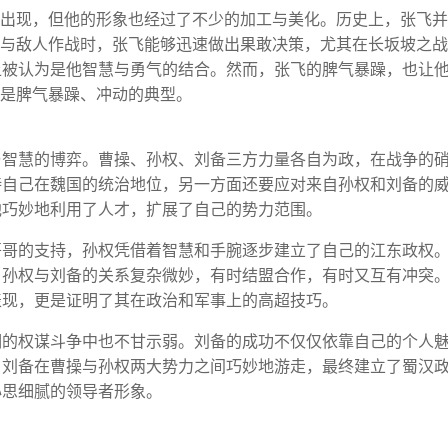
份出现，但他的形象也经过了不少的加工与美化。历史上，张飞
在与敌人作战时，张飞能够迅速做出果敢决策，尤其在长坂坡之
上被认为是他智慧与勇气的结合。然而，张飞的脾气暴躁，也让
也是脾气暴躁、冲动的典型。
与智慧的博弈。曹操、孙权、刘备三方力量各自为政，在战争的
持自己在魏国的统治地位，另一方面还要应对来自孙权和刘备的
他巧妙地利用了人才，扩展了自己的势力范围。
哥哥的支持，孙权凭借着智慧和手腕逐步建立了自己的江东政权
。孙权与刘备的关系复杂微妙，有时结盟合作，有时又互有冲突
表现，更是证明了其在政治和军事上的高超技巧。
期的权谋斗争中也不甘示弱。刘备的成功不仅仅依靠自己的个人
。刘备在曹操与孙权两大势力之间巧妙地游走，最终建立了蜀汉
心思细腻的领导者形象。