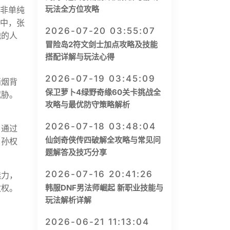
玩法全方位攻略
并非单纯
战中，张
2026-07-20 03:55:07
他的人
冒险岛2符文剑士加点攻略及技能
搭配详解与玩法心得
2026-07-19 03:45:09
硝烟背
保卫萝卜4绿野奇缘60关卡挑战全
威胁。
攻略与最优防守策略解析
2026-07-18 03:48:04
。通过
仙剑奇侠传四破解全攻略与常见问
。孙权
题解答及技巧分享
2026-07-16 20:41:26
魅力，
政权。
韩服DNF男法师崛起 新职业技能与
玩法解析详解
2026-06-21 11:13:04