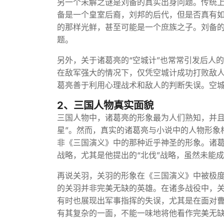
另一个未解之谜是刘备的真实出身问题。传统上
备是一个皇室后裔，刘邦的后代，但是否真有
的那样光鲜，甚至可能是一个庶族之子。刘备的
题。
另外，关于诸葛亮的“空城计”也常常引发后人
在敌军强大的情况下，仅凭空城计成功打败敌
葛亮善于利用心理战术和敌人的判断失误。空
2、三国人物真实面貌
三国人物中，诸葛亮的形象最为人们熟知，并且
星”。然而，真实的诸葛亮与小说中的人物形象
非《三国演义》中的那种近乎神圣的形象。诸
战略，尤其是他提出的“北伐”战略，虽然未能
再说关羽，关羽的形象在《三国演义》中被极度
的关羽并非完美无缺的英雄。在诸多战役中，
有时也展现出军事指挥的失误，尤其是在面对曹
有其复杂的一面，不能一味地将他看作完美无