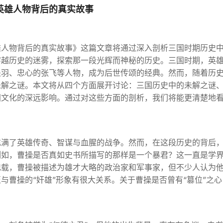
英雄人物背后的真实故事
雄人物背后的真实故事》这篇文章将通过深入剖析三国时期历史
穿越历史的迷雾，探索那一段光辉而神秘的历史。三国时期，英
关羽、忠心的张飞等人物，成为后世传颂的经典。然而，随着历
未解之谜。本文将从四个方面展开讨论：三国历史中的未解之谜
国文化的深远影响。通过对这些方面的剖析，我们将能更清楚地
充满了英雄传奇、智谋与血腥的战争。然而，在这段历史的背后
例如，曹操是否真如史书所描写的那样是一个暴君？这一直是学
记载，曹操被描述为雄才大略的政治家和军事家，但不少人认为
与曹操的“奸雄”形象有很大关系。关于曹操是否曾有“篡位”之心