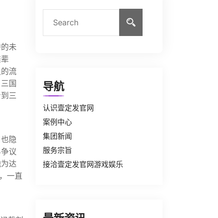
中的未
雄辈
史的流
、三国
导航
看到三
认识壹定发官网
案例中心
集团新闻
，也隐
服务宗旨
界争议
他为达
接洽壹定发官网游戏娱乐
，一直