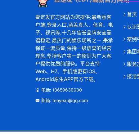
首页
壹定发官方网站为您提供:最新版客
户端,登录入口,涵盖真人、体育、电
认识
子、视讯等,十几年信誉品牌安全靠
案例
谱稳定,最热门的娱乐场所之一,秉承
保证一流质量,保持一级信誉的经营
集团
理念,坚持客户第一的原则为广大客
户提供优质的服务。平台支持
服务
Web、H7、手机版更有iOS、
接洽
Android原生APP官方下载。
电话: 13659630000
邮箱: tenyear@qq.com