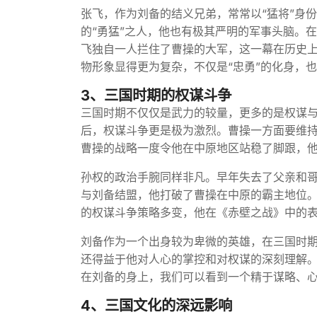
张飞，作为刘备的结义兄弟，常常以“猛将”身
的“勇猛”之人，他也有极其严明的军事头脑。
飞独自一人拦住了曹操的大军，这一幕在历史
物形象显得更为复杂，不仅是“忠勇”的化身，
3、三国时期的权谋斗争
三国时期不仅仅是武力的较量，更多的是权谋
后，权谋斗争更是极为激烈。曹操一方面要维
曹操的战略一度令他在中原地区站稳了脚跟，
孙权的政治手腕同样非凡。早年失去了父亲和
与刘备结盟，他打破了曹操在中原的霸主地位
的权谋斗争策略多变，他在《赤壁之战》中的
刘备作为一个出身较为卑微的英雄，在三国时
还得益于他对人心的掌控和对权谋的深刻理解
在刘备的身上，我们可以看到一个精于谋略、
4、三国文化的深远影响