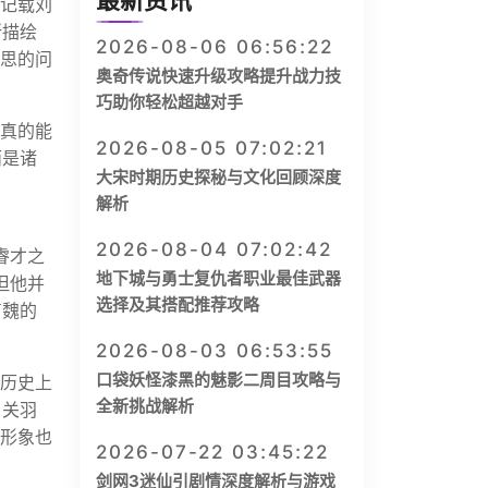
最新资讯
书记载刘
所描绘
2026-08-06 06:56:22
深思的问
奥奇传说快速升级攻略提升战力技
巧助你轻松超越对手
否真的能
2026-08-05 07:02:21
而是诸
大宋时期历史探秘与文化回顾深度
解析
2026-08-04 07:02:42
睿才之
地下城与勇士复仇者职业最佳武器
但他并
选择及其搭配推荐攻略
曹魏的
2026-08-03 06:53:55
口袋妖怪漆黑的魅影二周目攻略与
，历史上
全新挑战解析
，关羽
的形象也
2026-07-22 03:45:22
剑网3迷仙引剧情深度解析与游戏