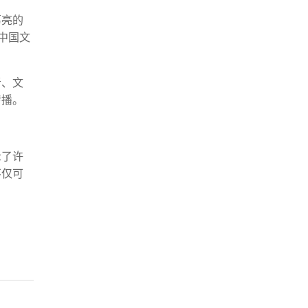
葛亮的
中国文
者、文
传播。
示了许
不仅可