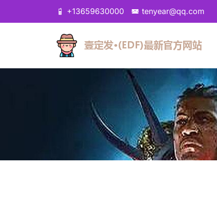
+13659630000
tenyear@qq.com