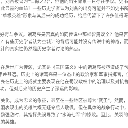
，刘备被誉为“仁德之君”，但他的出生背景一直存在争议。史
如此显赫的血统？一些历史学者认为刘备的出身可能并不如史书
“草根英雄”形象与其后来的成功经历，给后代留下了许多值得
的好奇与争议。诸葛亮是否真的如同传说中那样智勇双全？他是
人？有些历史学者认为空城计的背后可能并没有传说中的神奇，
城计的真实性仍然是历史学者讨论的热点。
在后世广为传颂，尤其是《三国演义》中的诸葛亮被塑造成了“
相差甚远。历史上的诸葛亮是一位杰出的政治家和军事指挥官，
葛亮在历史上的成就主要表现在他在蜀汉政权中的治理以及对抗
成功，但对后来的历史产生了深远的影响。
美化，成为忠义的象征，甚至在一些地区被尊为“武圣”。然而
关羽表现出的英雄气概无疑令后人敬佩，但在具体的战争行动中
魏强敌时，其指挥失误导致了“水淹七军”的惨败。因此，关羽
缺的英雄。