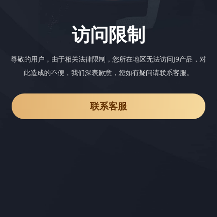
访问限制
尊敬的用户，由于相关法律限制，您所在地区无法访问J9产品，对
此造成的不便，我们深表歉意，您如有疑问请联系客服。
联系客服